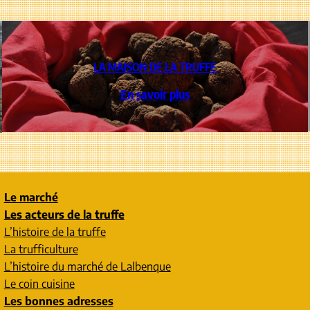
LA MAISON DE LA TRUFFE
En savoir plus
Le marché
Les acteurs de la truffe
L’histoire de la truffe
La trufficulture
L’histoire du marché de Lalbenque
Le coin cuisine
Les bonnes adresses