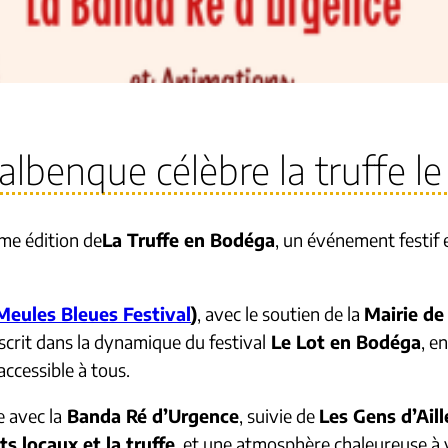
albenque célèbre la truffe le
ème édition de
La Truffe en Bodéga
, un événement festif 
Meules Bleues Festival
)
, avec le soutien de la
Mairie de
inscrit dans la dynamique du festival
Le Lot en Bodéga
, e
accessible à tous.
 avec la
Banda Ré d’Urgence
, suivie de
Les Gens d’Aill
ts locaux et la truffe
, et une atmosphère chaleureuse à v