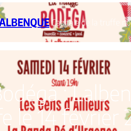
ALBENQUE
Capitale de la truffe no
RUFFE
TOUT SUR LA TRUFFE
LES BONNES ADRESSES
Bodéga : Lalben
fe le 14 février